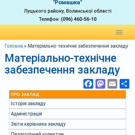
"Ромашка"
Луцького району, Волинської області
Телефон:
(096) 460-56-10
Toggle
navigat
Головна
»
Матеріально-технічне забезпечення закладу
Матеріально-технічне
забезпечення закладу
Facebook
Masto
Ema
П
ПРО ЗАКЛАД
Історія закладу
Адміністрація
Звіти керівника закладу
Педагогічний колектив