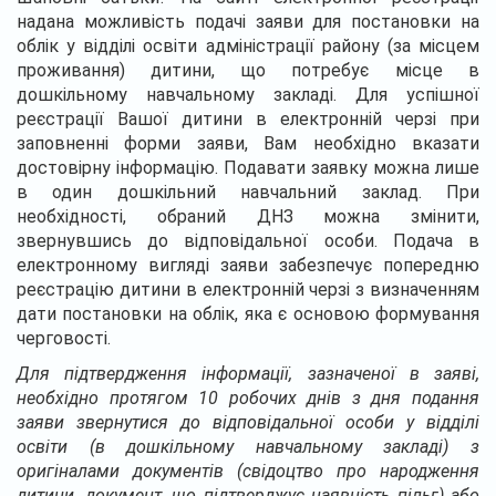
надана можливість подачі заяви для постановки на
облік у відділі освіти адміністрації району (за місцем
проживання) дитини, що потребує місце в
дошкільному навчальному закладі. Для успішної
реєстрації Вашої дитини в електронній черзі при
заповненні форми заяви, Вам необхідно вказати
достовірну інформацію. Подавати заявку можна лише
в один дошкільний навчальний заклад. При
необхідності, обраний ДНЗ можна змінити,
звернувшись до відповідальної особи. Подача в
електронному вигляді заяви забезпечує попередню
реєстрацію дитини в електронній черзі з визначенням
дати постановки на облік, яка є основою формування
черговості.
Для підтвердження інформації, зазначеної в заяві,
необхідно протягом 10 робочих днів з дня подання
заяви звернутися до відповідальної особи у відділі
освіти (в дошкільному навчальному закладі) з
оригіналами документів (свідоцтво про народження
дитини, документ, що підтверджує наявність пільг) або