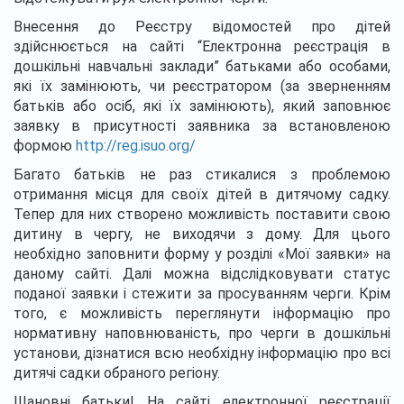
Внесення до Реєстру відомостей про дітей
здійснюється на сайті “Електронна реєстрація в
дошкільні навчальні заклади” батьками або особами,
які їх замінюють, чи реєстратором (за зверненням
батьків або осіб, які їх замінюють), який заповнює
заявку в присутності заявника за встановленою
формою
http://reg.isuo.org/
Багато батьків не раз стикалися з проблемою
отримання місця для своїх дітей в дитячому садку.
Тепер для них створено можливість поставити свою
дитину в чергу, не виходячи з дому. Для цього
необхідно заповнити форму у розділі «Мої заявки» на
даному сайті. Далі можна відслідковувати статус
поданої заявки і стежити за просуванням черги. Крім
того, є можливість переглянути інформацію про
нормативну наповнюваність, про черги в дошкільні
установи, дізнатися всю необхідну інформацію про всі
дитячі садки обраного регіону.
Шановні батьки! На сайті електронної реєстрації