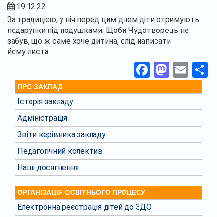
19.12.22
За традицією, у ніч перед цим днем діти отримують
подарунки під подушками. Щоби Чудотворець не
забув, що ж саме хоче дитина, слід написати
йому листа.
Facebook
Masto
Ema
П
ПРО ЗАКЛАД
Історія закладу
Адміністрація
Звіти керівника закладу
Педагогічний колектив
Наші досягнення
ОРГАНІЗАЦІЯ ОСВІТНЬОГО ПРОЦЕСУ
Електронна реєстрація дітей до ЗДО