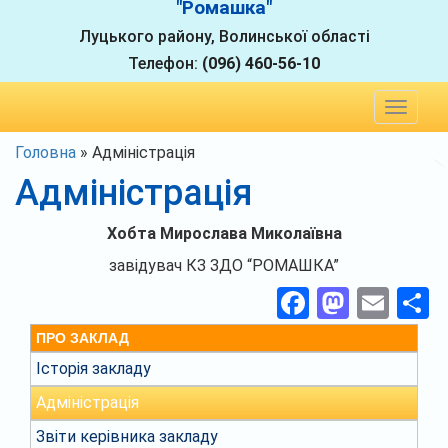
"Ромашка"
Луцького району, Волинської області
Телефон:
(096) 460-56-10
Toggle
navigat
Головна
»
Адміністрація
Адміністрація
Хобта Мирослава Миколаївна
завідувач КЗ ЗДО “РОМАШКА”
Facebook
Masto
Ema
П
ПРО ЗАКЛАД
Історія закладу
Адміністрація
Звіти керівника закладу